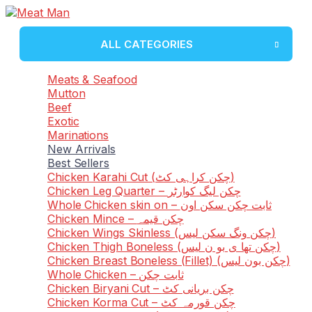
ALL CATEGORIES
Meats & Seafood
Mutton
Beef
Mutton Raan (مٹن ران)
Exotic
Beef Mix (بیف مکس)
Mutton Mix (مٹن مکس)
Marinations
Mutton Putth (مٹن پٹھ)
New Arrivals
Mutton Chops (مٹن چانپ)
Best Sellers
Chicken Karahi Cut (چکن کراہی کٹ)
Chicken Leg Quarter – چکن لیگ کوارٹر
Whole Chicken skin on – ثابت چکن سکن اون
Chicken Mince – چکن قیمہ
Chicken Wings Skinless (چکن ونگ سکن لیس)
Chicken Thigh Boneless (چکن تھا ی بو ن لیس)
Chicken Breast Boneless (Fillet) (چکن بون لیس)
Whole Chicken – ثابت چکن
Chicken Biryani Cut – چکن بریانی کٹ
Chicken Korma Cut – چکن قورمہ کٹ