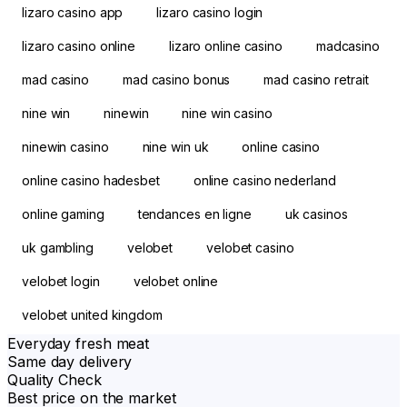
lizaro casino app
lizaro casino login
lizaro casino online
lizaro online casino
madcasino
mad casino
mad casino bonus
mad casino retrait
nine win
ninewin
nine win casino
ninewin casino
nine win uk
online casino
online casino hadesbet
online casino nederland
online gaming
tendances en ligne
uk casinos
uk gambling
velobet
velobet casino
velobet login
velobet online
velobet united kingdom
Everyday fresh meat
Same day delivery
Quality Check
Best price on the market