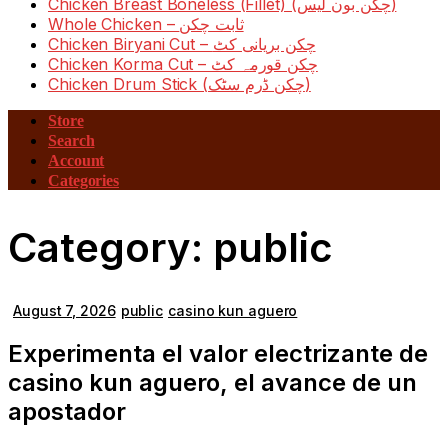
Chicken Breast Boneless (Fillet) (چکن بون لیس)
Whole Chicken – ثابت چکن
Chicken Biryani Cut – چکن بریانی کٹ
Chicken Korma Cut – چکن قورمہ کٹ
Chicken Drum Stick (چکن ڈرم سٹک)
Store
Search
Account
Categories
Category:
public
August 7, 2026
public
casino kun aguero
Experimenta el valor electrizante de
casino kun aguero, el avance de un
apostador