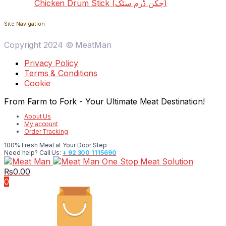
Chicken Drum Stick (چکن ڈرم سٹک)
Site Navigation
Copyright 2024 © MeatMan
Privacy Policy
Terms & Conditions
Cookie
From Farm to Fork - Your Ultimate Meat Destination!
About Us
My account
Order Tracking
100% Fresh Meat at Your Door Step
Need help? Call Us:
+ 92 300 1115690
One Stop Meat Solution
₨
0.00
0