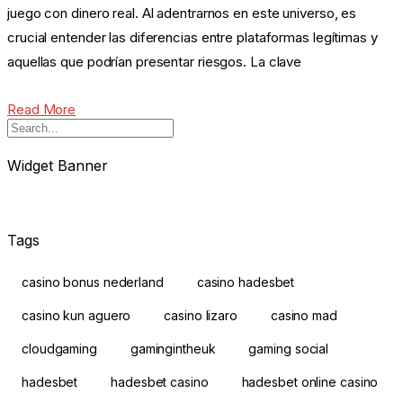
juego con dinero real. Al adentrarnos en este universo, es
crucial entender las diferencias entre plataformas legítimas y
aquellas que podrían presentar riesgos. La clave
Read More
Widget Banner
Tags
casino bonus nederland
casino hadesbet
casino kun aguero
casino lizaro
casino mad
cloudgaming
gamingintheuk
gaming social
hadesbet
hadesbet casino
hadesbet online casino